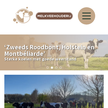
‘
Zweeds Roodbont, Holstein en
Montbéliarde
’
Sterke koeien met goede weerstand