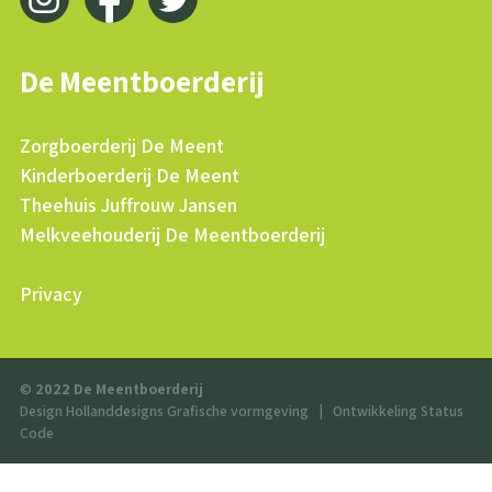
De Meentboerderij
Zorgboerderij De Meent
Kinderboerderij De Meent
Theehuis Juffrouw Jansen
Melkveehouderij De Meentboerderij
Privacy
©
2022 De Meentboerderij
Design Hollanddesigns Grafische vormgeving
|
Ontwikkeling Status
Code