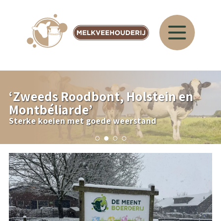
‘
Zweeds Roodbont, Holstein en
Montbéliarde
’
Sterke koeien met goede weerstand