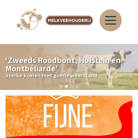
‘
Zweeds Roodbont, Holstein en
Montbéliarde
’
Sterke koeien met goede weerstand