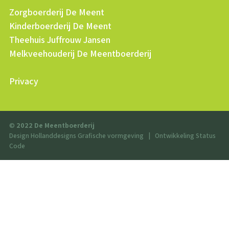
Zorgboerderij De Meent
Kinderboerderij De Meent
Theehuis Juffrouw Jansen
Melkveehouderij De Meentboerderij
Privacy
©
2022 De Meentboerderij
Design Hollanddesigns Grafische vormgeving
|
Ontwikkeling Status
Code