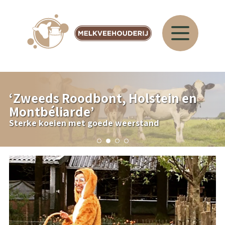
‘
Zweeds Roodbont, Holstein en
Montbéliarde
’
Sterke koeien met goede weerstand