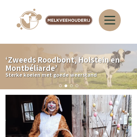
‘
Zweeds Roodbont, Holstein en
Montbéliarde
’
Sterke koeien met goede weerstand