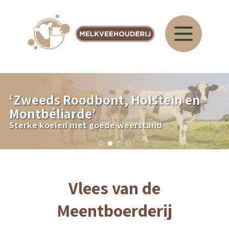
‘
Zweeds Roodbont, Holstein en
Montbéliarde
’
Sterke koeien met goede weerstand
Vlees van de
Meentboerderij