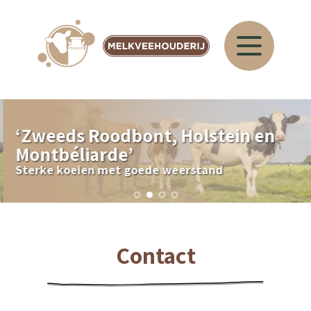
‘
Zweeds Roodbont, Holstein en
Montbéliarde
’
Sterke koeien met goede weerstand
Contact