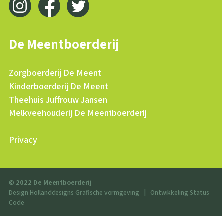
De Meentboerderij
Zorgboerderij De Meent
Kinderboerderij De Meent
Theehuis Juffrouw Jansen
Melkveehouderij De Meentboerderij
Privacy
©
2022 De Meentboerderij
Design Hollanddesigns Grafische vormgeving
|
Ontwikkeling Status
Code